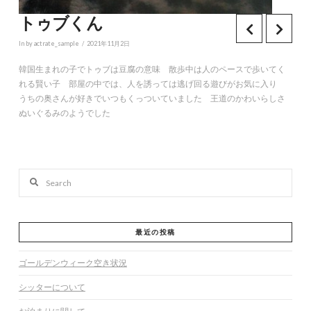
トゥブくん
In by actrate_sample
2021年11月2日
韓国生まれの子でトゥブは豆腐の意味 散歩中は人のペースで歩いてく
れる賢い子 部屋の中では、人を誘っては逃げ回る遊びがお気に入り
うちの奥さんが好きでいつもくっついていました 王道のかわいらしさ
ぬいぐるみのようでした
Search
最近の投稿
ゴールデンウィーク空き状況
シッターについて